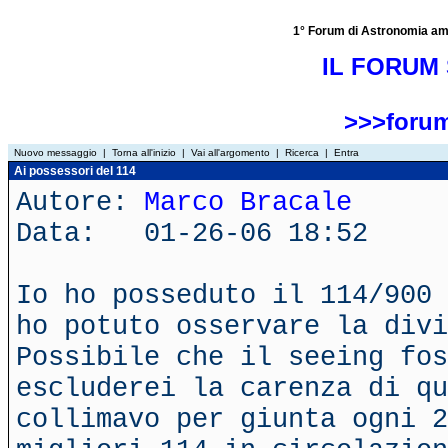
1° Forum di Astronomia amator
IL FORUM 
>>>forum
Nuovo messaggio
|
Torna all'inizio
|
Vai all'argomento
|
Ricerca
|
Entra
Ai possessori del 114
Autore:
Marco Bracale
Data: 01-26-06 18:52
Io ho posseduto il 114/900 
ho potuto osservare la divi
Possibile che il seeing fos
escluderei la carenza di qu
collimavo per giunta ogni 2