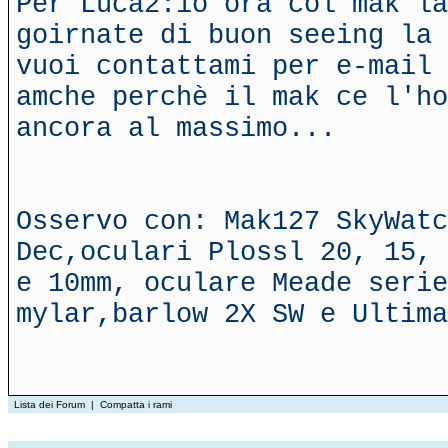
Per Luca2:io ora col mak la
goirnate di buon seeing la 
vuoi contattami per e-mail 
amche perchè il mak ce l'ho
ancora al massimo...
Osservo con: Mak127 SkyWatc
Dec,oculari Plossl 20, 15, 
e 10mm, oculare Meade serie
mylar,barlow 2X SW e Ultima
Lista dei Forum
|
Compatta i rami