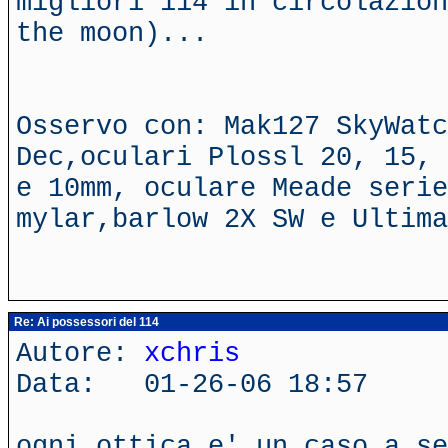
migliori 114 in circolazion
the moon)...
Osservo con: Mak127 SkyWatc
Dec,oculari Plossl 20, 15, 
e 10mm, oculare Meade serie
mylar,barlow 2X SW e Ultima
Re: Ai possessori del 114
Autore:
xchris
Data: 01-26-06 18:57
ogni ottica e' un caso a se