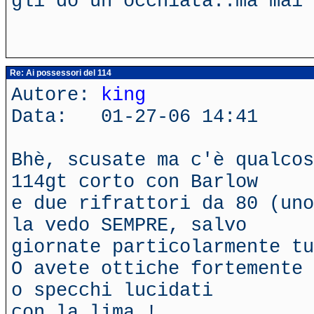
gli do un'occhiata..ma mai 
Re: Ai possessori del 114
Autore:
king
Data: 01-27-06 14:41
Bhè, scusate ma c'è qualcos
114gt corto con Barlow
e due rifrattori da 80 (uno
la vedo SEMPRE, salvo
giornate particolarmente tu
O avete ottiche fortemente 
o specchi lucidati
con la lima !