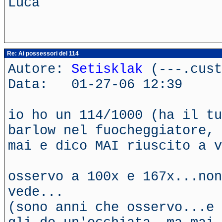
Luca
Re: Ai possessori del 114
Autore:
Setisklak
(---.cust
Data: 01-27-06 12:39
io ho un 114/1000 (ha il tu
barlow nel fuocheggiatore, 
mai e dico MAI riuscito a v
osservo a 100x e 167x...non
vede...
(sono anni che osservo...e 